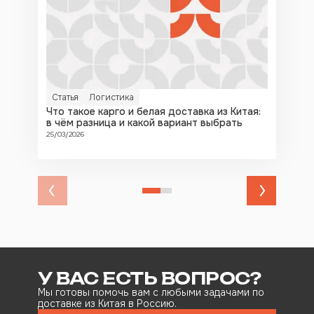
Статья
Логистика
С
Что такое карго и белая доставка из Китая:
По
в чём разница и какой вариант выбрать
ВЭ
селлеру
25/03/2026
24/
У ВАС ЕСТЬ ВОПРОС?
Мы готовы помочь вам с любыми задачами по
доставке из Китая в Россию.