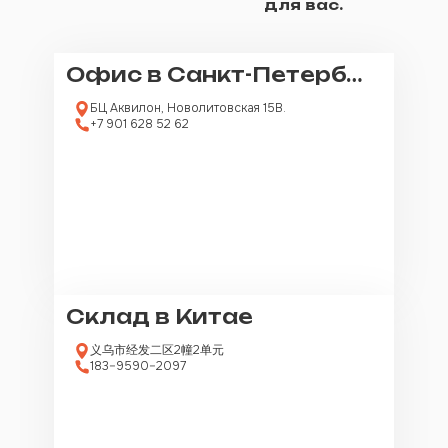
для вас.
Офис в Санкт-Петербурге
БЦ Аквилон, Новолитовская 15В.
+7 901 628 52 62
Склад в Китае
义乌市经发二区2幢2单元
183–9590–2097